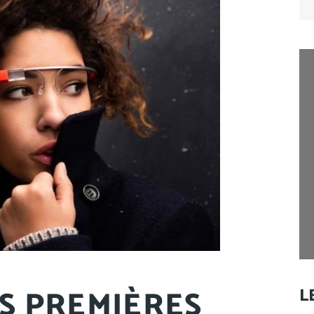
for
ES PREMIÈRES
L