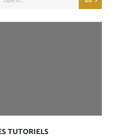
GO
:
ES TUTORIELS