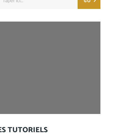
GO
:
ES TUTORIELS