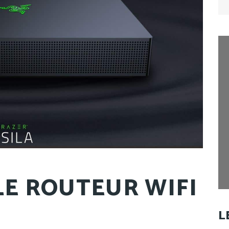
for
 LE ROUTEUR WIFI
L