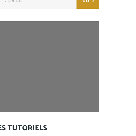
GO
:
ES TUTORIELS