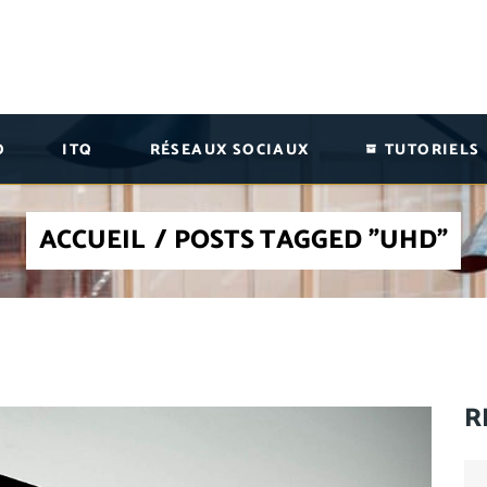
O
ITQ
RÉSEAUX SOCIAUX
TUTORIELS
ACCUEIL
/
POSTS TAGGED "UHD"
R
Se