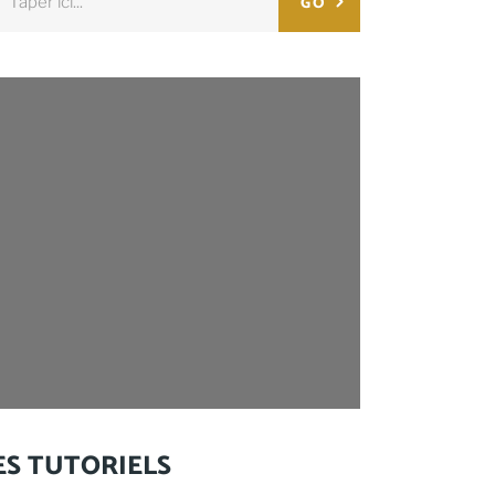
GO
:
ES TUTORIELS