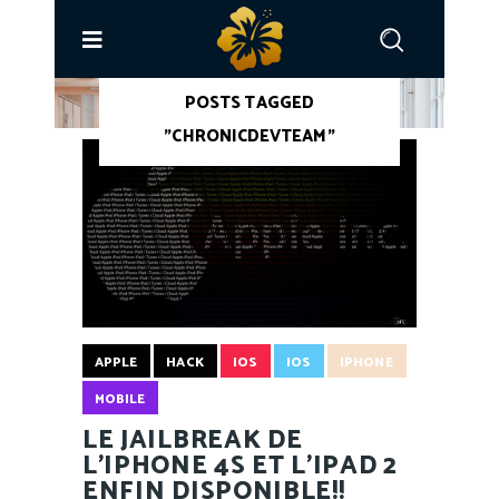
ACCUEIL
/
POSTS TAGGED
"CHRONICDEVTEAM"
APPLE
HACK
IOS
IOS
IPHONE
MOBILE
LE JAILBREAK DE
L'IPHONE 4S ET L'IPAD 2
ENFIN DISPONIBLE!!