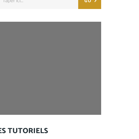
GO
:
ES TUTORIELS