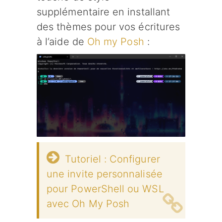
supplémentaire en installant
des thèmes pour vos écritures
à l’aide de
Oh my Posh
:
Tutoriel : Configurer
une invite personnalisée
pour PowerShell ou WSL
avec Oh My Posh