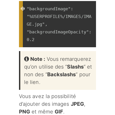
"backgroundImage": 
"%USERPROFILE%/IMAGES/IMA
GE.jpg",

"backgroundImageOpacity": 
0.2
Note :
Vous remarquerez
qu’on utilise des “
Slashs
” et
non des “
Backslashs
” pour
le lien.
Vous avez la possibilité
d’ajouter des images
JPEG
,
PNG
et même
GIF
.