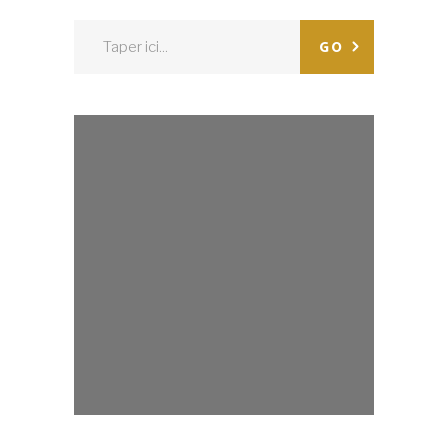
Search
GO
for: