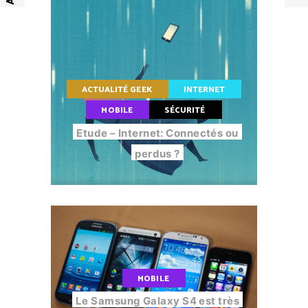
ACTUALITÉ GEEK
INTERNET
MOBILE
SÉCURITÉ
Etude – Internet: Connectés ou
perdus ?
MOBILE
Le Samsung Galaxy S4 est très