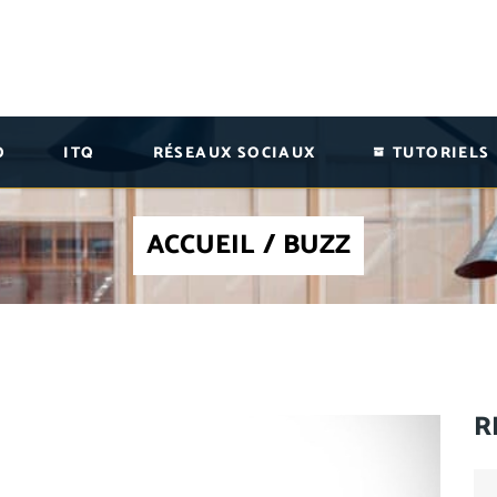
O
ITQ
RÉSEAUX SOCIAUX
TUTORIELS
ACCUEIL
/
BUZZ
R
Se