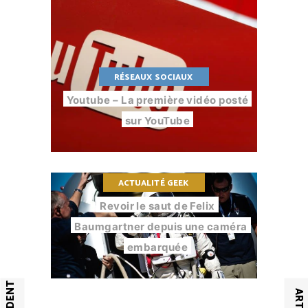
RÉSEAUX SOCIAUX
Youtube – La première vidéo posté
sur YouTube
ACTUALITÉ GEEK
Revoir le saut de Felix
Baumgartner depuis une caméra
embarquée