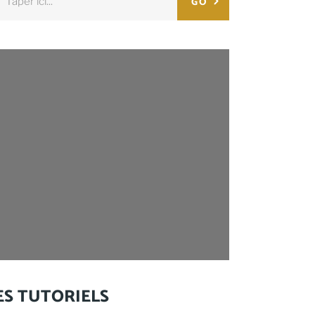
GO
:
ES TUTORIELS