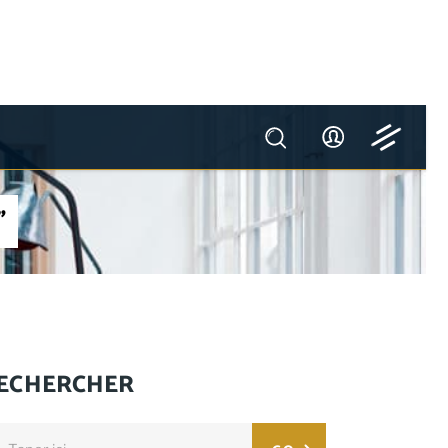
"
ECHERCHER
arch