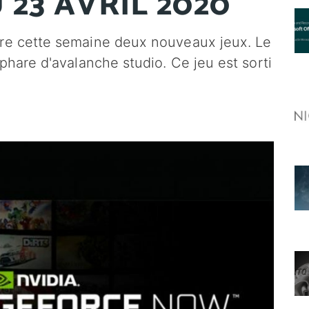
 23 AVRIL 2020
fre cette semaine deux nouveaux jeux. Le
 phare d'avalanche studio. Ce jeu est sorti