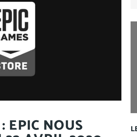
for
: EPIC NOUS
L