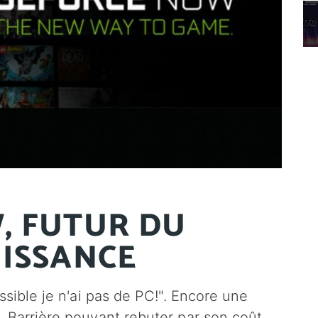
, FUTUR DU
UISSANCE
ssible je n'ai pas de PC!". Encore une
 Barrière pouvant rebuter par son coût