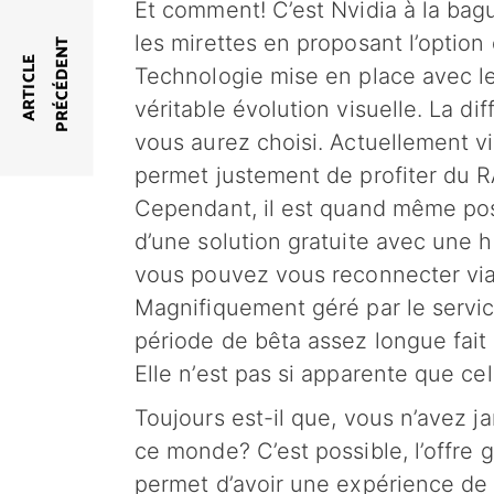
Et comment! C’est Nvidia à la bagu
les mirettes en proposant l’optio
T
A
R
T
I
C
L
E
P
R
É
C
É
D
E
N
Technologie mise en place avec le
véritable évolution visuelle. La d
vous aurez choisi. Actuellement vi
permet justement de profiter du R
Cependant, il est quand même poss
d’une solution gratuite avec une he
vous pouvez vous reconnecter via 
Magnifiquement géré par le service.
période de bêta assez longue fait
Elle n’est pas si apparente que cela
Toujours est-il que, vous n’avez 
ce monde? C’est possible, l’offre g
permet d’avoir une expérience de j