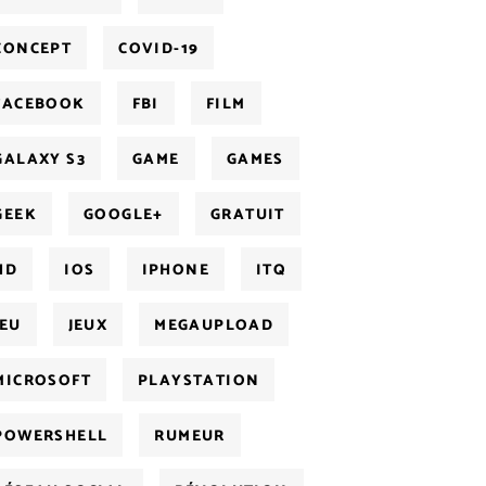
CONCEPT
COVID-19
FACEBOOK
FBI
FILM
GALAXY S3
GAME
GAMES
GEEK
GOOGLE+
GRATUIT
HD
IOS
IPHONE
ITQ
JEU
JEUX
MEGAUPLOAD
MICROSOFT
PLAYSTATION
POWERSHELL
RUMEUR