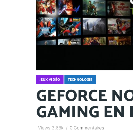
JEUX VIDÉO
TECHNOLOGIE
GEFORCE NO
GAMING EN 
Views
3.68k
0 Commentaires