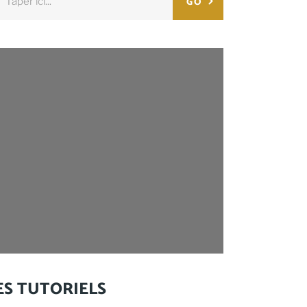
GO
:
ES TUTORIELS