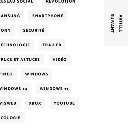
RÉSEAU SOCIAL
RÉVOLUTION
SAMSUNG
SMARTPHONE
T
A
R
T
I
C
L
E
S
U
I
V
A
N
SONY
SÉCURITÉ
TECHNOLOGIE
TRAILER
TRUCS ET ASTUCES
VIDÉO
VIMEO
WINDOWS
WINDOWS 10
WINDOWS 11
WISWEB
XBOX
YOUTUBE
ÉCOLOGIE