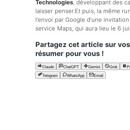
Technologies
, développant des ca
laisser penser.Et puis, la même r
l’envoi par Google d’une invitati
service Maps, qui aura lieu le 6 ju
Partagez cet article sur vo
résumer pour vous !
Claude
ChatGPT
Gemini
Grok
P
Telegram
WhatsApp
Email