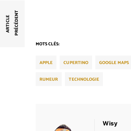
T
A
R
T
I
C
L
E
P
R
É
C
É
D
E
N
MOTS CLÉS:
APPLE
CUPERTINO
GOOGLE MAPS
RUMEUR
TECHNOLOGIE
Wisy