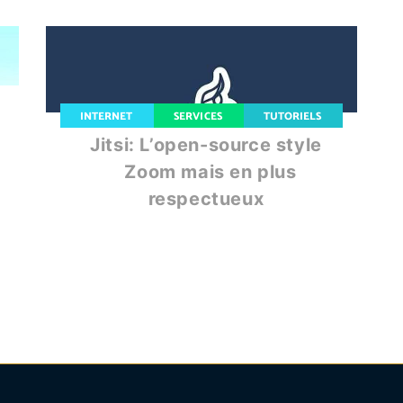
INTERNET
SERVICES
TUTORIELS
Jitsi: L’open-source style
Zoom mais en plus
respectueux