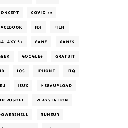
CONCEPT
COVID-19
FACEBOOK
FBI
FILM
GALAXY S3
GAME
GAMES
GEEK
GOOGLE+
GRATUIT
HD
IOS
IPHONE
ITQ
JEU
JEUX
MEGAUPLOAD
MICROSOFT
PLAYSTATION
POWERSHELL
RUMEUR