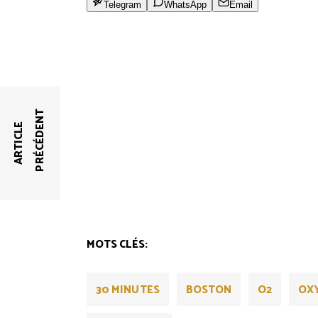
Telegram
WhatsApp
Email
T
A
R
T
I
C
L
E
P
R
É
C
É
D
E
N
MOTS CLÉS:
30 MINUTES
BOSTON
O2
OX