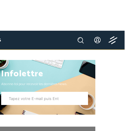
S
Infolettre
Abonne-toi pour recevoir les dernières News.