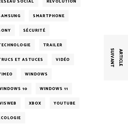
RÉSEAU SOCIAL
RÉVOLUTION
SAMSUNG
SMARTPHONE
SONY
SÉCURITÉ
TECHNOLOGIE
TRAILER
S
T
A
R
T
I
C
L
E
U
I
V
A
N
TRUCS ET ASTUCES
VIDÉO
VIMEO
WINDOWS
WINDOWS 10
WINDOWS 11
WISWEB
XBOX
YOUTUBE
ÉCOLOGIE