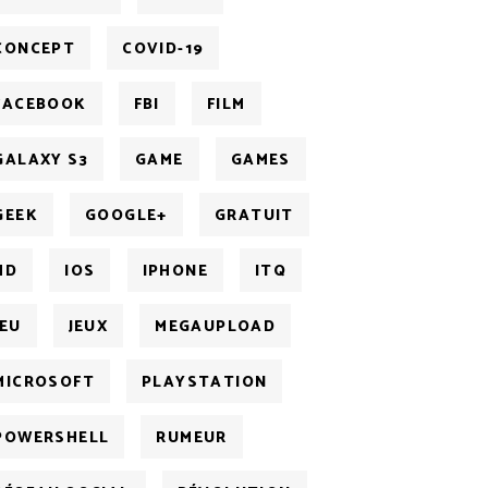
CONCEPT
COVID-19
FACEBOOK
FBI
FILM
GALAXY S3
GAME
GAMES
GEEK
GOOGLE+
GRATUIT
HD
IOS
IPHONE
ITQ
JEU
JEUX
MEGAUPLOAD
MICROSOFT
PLAYSTATION
POWERSHELL
RUMEUR