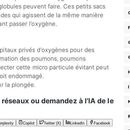
globules peuvent faire. Ces petits sacs
pides qui agissent de la même manière
ant passer l’oxygène.
pitaux privés d’oxygènes pour des
lammation des poumons, poumons
jecter cette micro particule évitant peut
 soit endommagé.
r la plongée.
s réseaux ou demandez à l'IA de le
erplexity
Copilot
Twitter (X)
LinkedIn
Facebook