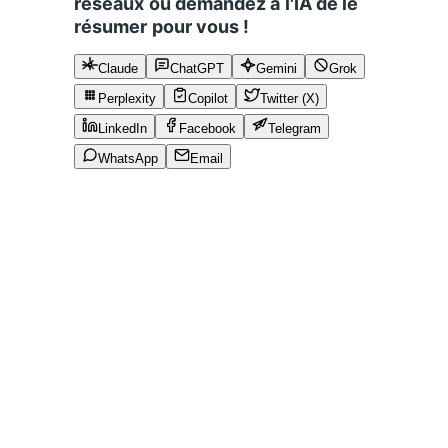
réseaux ou demandez à l'IA de le
résumer pour vous !
Claude
ChatGPT
Gemini
Grok
Perplexity
Copilot
Twitter (X)
LinkedIn
Facebook
Telegram
WhatsApp
Email