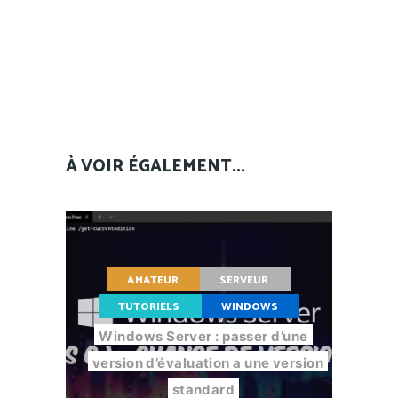
À VOIR ÉGALEMENT...
AMATEUR
SERVEUR
TUTORIELS
WINDOWS
Windows Server : passer d’une
version d’évaluation a une version
standard