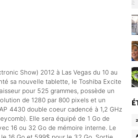
tronic Show) 2012 à Las Vegas du 10 au
nté sa nouvelle tablette, le Toshiba Excite
paisseur pour 525 grammes, possède un
olution de 1280 par 800 pixels et un
É
AP 4430 double coeur cadencé à 1,2 GHz
eycomb). Elle sera équipé de 1 Go de
avec 16 ou 32 Go de mémoire interne. Le
 le 16 Go et 599$ pour le 32 Go. Sortie