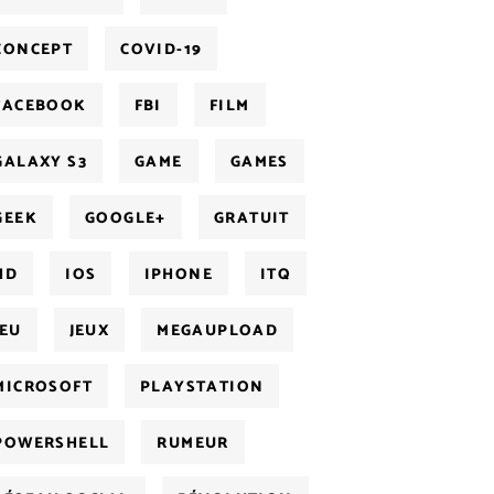
CONCEPT
COVID-19
FACEBOOK
FBI
FILM
GALAXY S3
GAME
GAMES
GEEK
GOOGLE+
GRATUIT
HD
IOS
IPHONE
ITQ
JEU
JEUX
MEGAUPLOAD
MICROSOFT
PLAYSTATION
POWERSHELL
RUMEUR