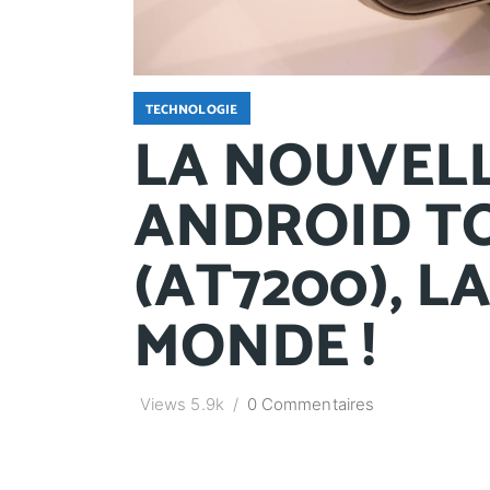
TECHNOLOGIE
LA NOUVELL
ANDROID TO
(AT7200), L
MONDE !
Views
5.9k
0 Commentaires