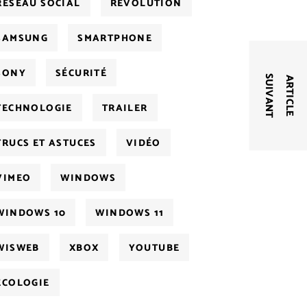
RÉSEAU SOCIAL
RÉVOLUTION
SAMSUNG
SMARTPHONE
SONY
SÉCURITÉ
T
A
R
T
I
C
L
E
S
U
I
V
A
N
TECHNOLOGIE
TRAILER
TRUCS ET ASTUCES
VIDÉO
VIMEO
WINDOWS
WINDOWS 10
WINDOWS 11
WISWEB
XBOX
YOUTUBE
ÉCOLOGIE